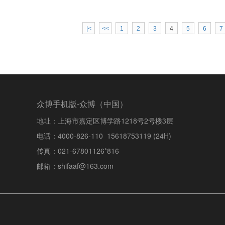
|<
<<
1
2
3
4
5
6
7
众博手机版-众博（中国）
地址：上海市嘉定区博学路1218号2号楼3层
电话：4000-826-110 15618753119 (24H)
传真：021-67801126*816
邮箱：shifaaf@163.com