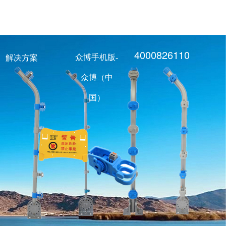
4000826110
众博手机版-
解决方案
众博（中
国）