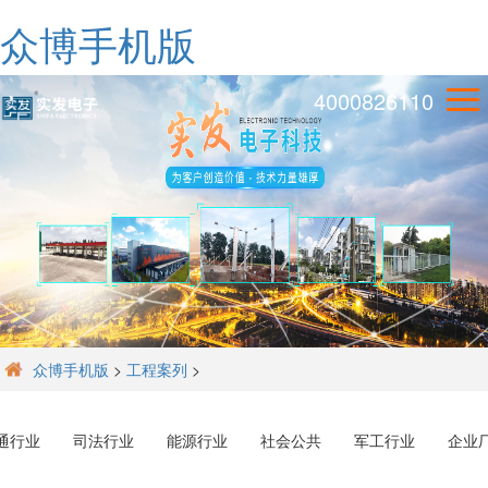
众博手机版
4000826110
众博手机版
>
工程案列
>
通行业
司法行业
能源行业
社会公共
军工行业
企业