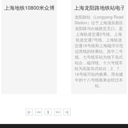
上海地铁10800米众博手机版-众博（中国）
上海龙阳路地铁站电子
龙阳路站（Longyang Road
Station）位于上海浦东新区
龙阳路与白杨路交叉口。是
上海轨道交通2号线、上海
轨道交通7号线、上海轨道
交通16号线和上海磁浮示范
运营线的转乘站。其中二号
线、七号线车站为地下岛式
站台，磁浮线、十六号线车
站为高架岛式站台，2、7、
16号线可站内换乘。而在建
中的十八号线将来会经过本
站。
|<
<<
1
>>
>|