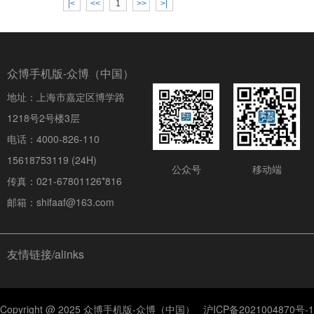
|<
<<
1
>>
>|
众博手机版-众博（中国）
地址：上海市嘉定区博学路
1218号2号楼3层
电话：4000-826-110
15618753119 (24H)
公众号
移动端
传真：021-67801126*816
邮箱：shifaaf@163.com
友情链接/alinks
Copyright @ 2025 众博手机版-众博（中国）
沪ICP备2021004870号-1