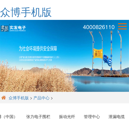
众博手机版
4000826110
众博手机版
>
产品中心
>
博（中国）
张力电子围栏
振动光纤
管理中心
泄漏电缆