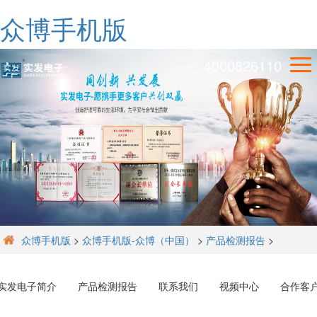
众博手机版
4000826110
众博手机版
>
众博手机版-众博（中国）
>
产品检测报告
>
实发电子简介
产品检测报告
联系我们
视频中心
合作客