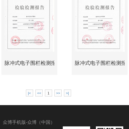
脉冲式电子围栏检测报告（国际）
脉冲式电子围栏检测报
|<
<<
1
>>
>|
众博手机版-众博（中国）