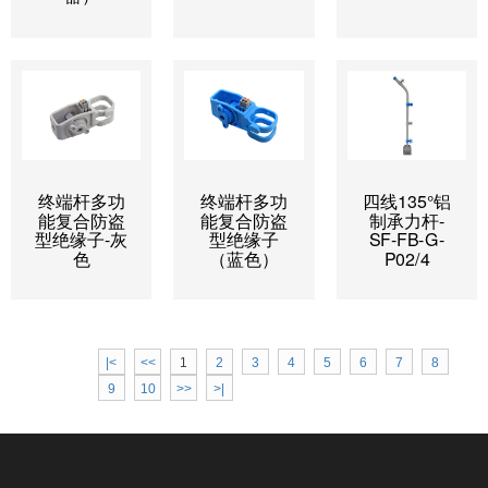
终端杆多功
终端杆多功
四线135°铝
能复合防盗
能复合防盗
制承力杆-
型绝缘子-灰
型绝缘子
SF-FB-G-
色
（蓝色）
P02/4
|<
<<
1
2
3
4
5
6
7
8
9
10
>>
>|