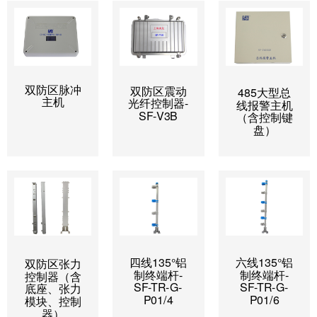
双防区脉冲
双防区震动
485大型总
主机
光纤控制器-
线报警主机
SF-V3B
（含控制键
盘）
四线135°铝
六线135°铝
双防区张力
制终端杆-
制终端杆-
控制器（含
SF-TR-G-
SF-TR-G-
底座、张力
P01/4
P01/6
模块、控制
器）