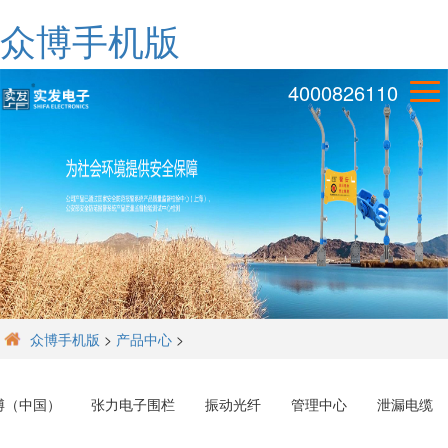
众博手机版
4000826110
众博手机版
>
产品中心
>
博（中国）
张力电子围栏
振动光纤
管理中心
泄漏电缆