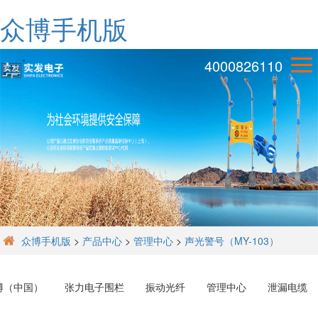
众博手机版
4000826110
众博手机版
>
产品中心
>
管理中心
>
声光警号（MY-103）
博（中国）
张力电子围栏
振动光纤
管理中心
泄漏电缆